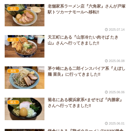
老舗家系ラーメン店『六角家』さんが戸塚
横浜
駅トツカーナモールへ移転‼
2025.07.14
天王町にある『山形冷たい肉そば たき
横浜
山』さんへ行ってきました‼
2025.06.08
茅ケ崎にある二郎インスパイア系『えぼし
湘南
麺 菜良』に行ってきました‼
2025.06.06
菊名にある横浜家系×まぜそば『内勝家』
横浜
さんへ行ってきました‼
2025.06.01
鎌倉にある『鶏ポタラーメンTHANK鎌倉