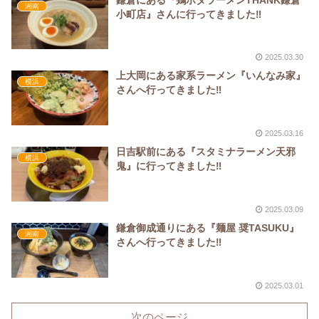
湘南
小町店』さんに行ってきました‼
2025.03.30
上大岡にある家系ラーメン『いんなみ家』
横浜
さんへ行ってきました‼
2025.03.16
日吉駅前にある『スタミナラーメン天邪
横浜
鬼』に行ってきました‼
2025.03.09
鎌倉御成通りにある『麺屋 奨TASUKU』
湘南
さんへ行ってきました‼
2025.03.01
次のページ