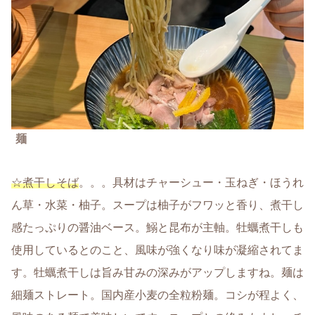
麺
☆煮干しそば
。。。具材はチャーシュー・玉ねぎ・ほうれ
ん草・水菜・柚子。スープは柚子がフワッと香り、煮干し
感たっぷりの醤油ベース。鰯と昆布が主軸。牡蠣煮干しも
使用しているとのこと、風味が強くなり味が凝縮されてま
す。牡蠣煮干しは旨み甘みの深みがアップしますね。麺は
細麺ストレート。国内産小麦の全粒粉麺。コシが程よく、