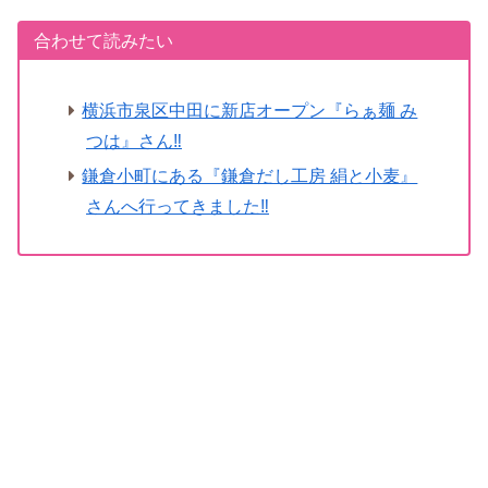
合わせて読みたい
横浜市泉区中田に新店オープン『らぁ麺 み
つは』さん‼
鎌倉小町にある『鎌倉だし工房 絹と小麦』
さんへ行ってきました‼