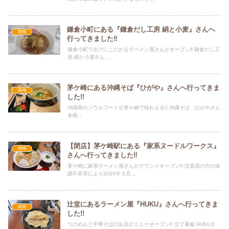
鎌倉小町にある『鎌倉だし工房 絹と小麦』さんへ
湘南
行ってきました‼
鎌倉小町で出汁にこだわるラーメン屋さんがオープン‼ 鎌倉だし工
房 絹と小麦さん ...
茅ケ崎にある沖縄そば『ひがや』さんへ行ってきま
湘南
した!!
沖縄県のソウルフードが茅ケ崎で味わえる!! 沖縄そば ひがやさん
本格...
【閉店】茅ケ崎駅にある『家系ヌードルワークス』
湘南
さんへ行ってきました‼
茅ケ崎に家系ラーメン屋さんがグランドオープン!! 従業員の方の体
調不良等により2025年３月...
辻堂にあるラーメン屋『HUKU』さんへ行ってきま
湘南
した!!
つけめんと中華そばのお店がニューオープン!! 立て看板 HUKUさ