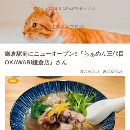
猫のように気ままにのんびり暮らしたい
茶太郎さんブログ
鎌倉駅前にニューオープン‼『らぁめん三代目
OKAWARI鎌倉店』さん
2024.02.13
2022.09.26
湘南