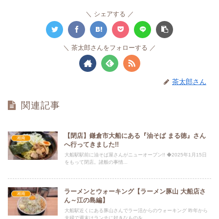
シェアする
茶太郎さんをフォローする
茶太郎さん
関連記事
【閉店】鎌倉市大船にある『油そば まる徳』さん
湘南
へ行ってきました!!
大船駅駅前に油そば屋さんがニューオープン!! ◆2025年1月15日
をもって閉店。諸般の事情...
ラーメンとウォーキング【ラーメン豚山 大船店さ
湘南
ん～江の島編】
大船駅近くにある豚山さんでラー活からのウォーキング 昨年から
夫婦で週末はランチに好きなものを...