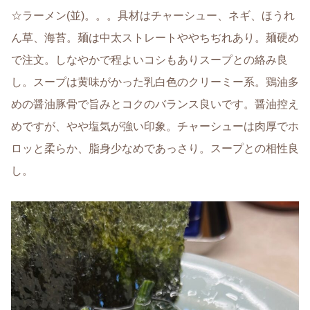
☆ラーメン(並)。。。具材はチャーシュー、ネギ、ほうれ
ん草、海苔。麺は中太ストレートややちぢれあり。麺硬め
で注文。しなやかで程よいコシもありスープとの絡み良
し。スープは黄味がかった乳白色のクリーミー系。鶏油多
めの醤油豚骨で旨みとコクのバランス良いです。醤油控え
めですが、やや塩気が強い印象。チャーシューは肉厚でホ
ロッと柔らか、脂身少なめであっさり。スープとの相性良
し。