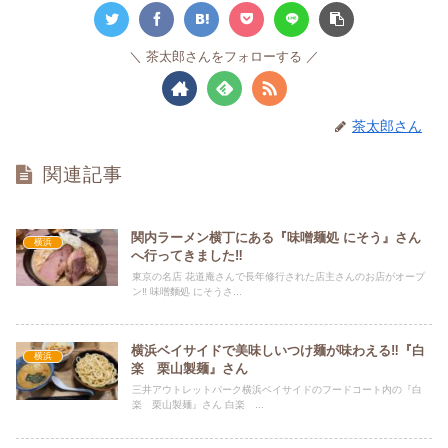
茶太郎さんをフォローする
茶太郎さん
関連記事
関内ラーメン横丁にある『味噌麺処 にそう』さん
横浜
へ行ってきました‼
東京の名店 花道庵さんで長年修行された店主さんのお店がオープ
ン‼ 味噌麵処 にそうさ...
横浜ベイサイドで美味しいつけ麺が味わえる‼『白
横浜
楽 栗山製麺』さん
三井アウトレットパーク横浜ベイサイドのフードコート内の『白
楽 栗山製麺』さん 白楽 ...