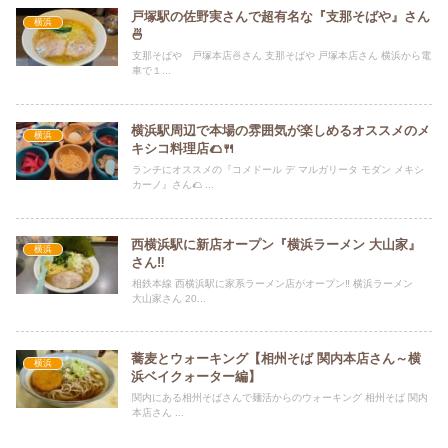
戸塚駅の佐野実さんで超有名な『支那そばや』さん
横浜
🍜
支那そばや 戸塚本店🍜さん 支那そばや 戸塚本店さん 横浜から電
車で１...
横浜駅周辺で本場の雰囲気が楽しめるオススメのメ
横浜
キシコ料理店🌮🍴
ランチにオススメの『コメドール デ マルガリータ モダン メキシ
カーノ』さん🌮 ...
西横浜駅に新店オープン『横浜ラーメン 大山家』
横浜
さん‼
相鉄本線 西横浜駅に家系ラーメン店がオープン‼ 横浜ラーメン
大山家さん 20...
蕎麦とウォーキング【相州そば 関内本店さん～横
横浜
浜ベイクォーター編】
関内にある相州そばさんで麺活からのウォーキング 相州そば 関内
本店さん ...