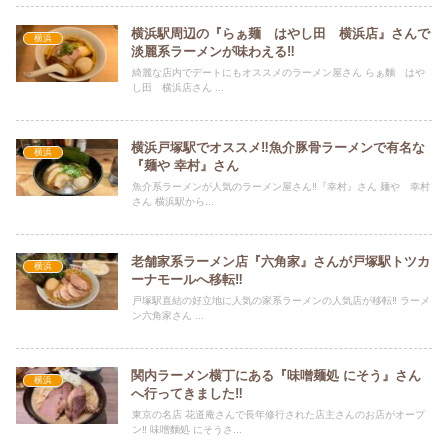
横浜駅周辺の『らぁ麺 はやし田 横浜店』さんで
横浜
淡麗系ラーメンが味わえる‼
綺麗な店内でデートにもオススメのラーメン屋さん らぁ麵 はや
し田 横浜店さん ...
横浜戸塚駅でオススメ‼魚介豚骨ラーメンで有名な
横浜
『麺や 幸村』さん
魚介系ラーメンが人気のラーメン屋さん‼『幸村』さん 麺や 幸村
さん 横浜駅から...
老舗家系ラーメン店『六角家』さんが戸塚駅トツカ
横浜
ーナモールへ移転‼
戸塚駅直結の好立地に人気の家系ラーメンの人気店が移転‼ ラーメ
ン六角家さん ...
関内ラーメン横丁にある『味噌麺処 にそう』さん
横浜
へ行ってきました‼
東京の名店 花道庵さんで長年修行された店主さんのお店がオープ
ン‼ 味噌麵処 にそうさ...