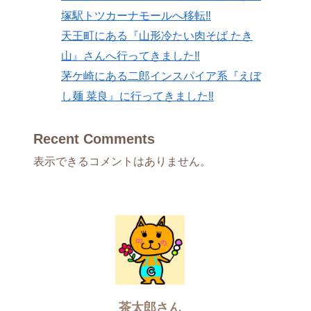
塚駅トツカーナモールへ移転‼
天王町にある『山形冷たい肉そば たき
山』さんへ行ってきました‼
茅ケ崎にある二郎インスパイア系『えぼ
し麺 菜良』に行ってきました‼
Recent Comments
表示できるコメントはありません。
茶太郎さん